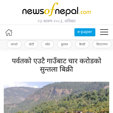
२३ श्रावण २०८३, शनिबार
e-paper
काभ्रे
डोटी
पर्वत
बुटवल
बैतडी
विराटनगर
पर्वतको एउटै गाउँबाट चार करोडको
सुन्तला बिक्री