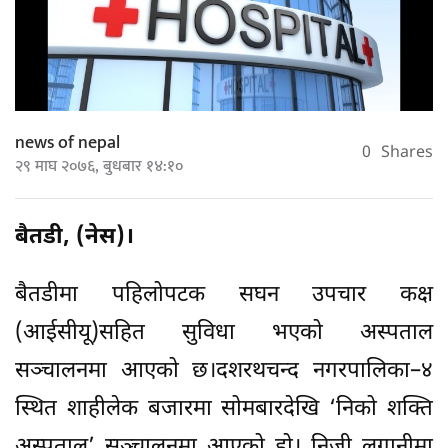
news of nepal
0
Shares
२९ माघ २०७६, बुधबार १४:१०
बैतडी, (नेस)।
बैतडीमा पहिलोपटक सघन उपचार कक्ष
(आईसीयू)सहित सुविधा भएको अस्पताल
सञ्चालनमा आएको छ।दशरथचन्द नगरपालिका–४
स्थित शाहीलेक बजारमा सोमबारदेखि ‘निको शक्ति
अस्पताल’ सञ्चालनमा आएको हो। निजी लगानीमा