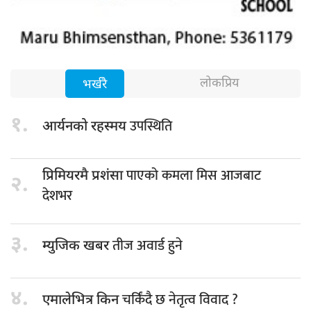
लोकप्रिय
भर्खरै
१.
उपस्थिति
आर्यनको रहस्मय
पाएको कमला मिस आजबाट
प्रिमियरमै प्रशंसा
२.
देशभर
३.
तीज अवार्ड हुने
म्युजिक खबर
४.
चर्किंदै छ नेतृत्व विवाद ?
एमालेभित्र किन