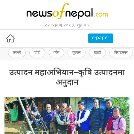
२२ श्रावण २०८३, शुक्रबार
e-paper
काभ्रे
डोटी
पर्वत
बुटवल
बैतडी
विराटनगर
उत्पादन महाअभियान–कृषि उत्पादनमा
अनुदान