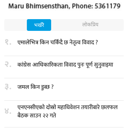
लोकप्रिय
भर्खरै
१.
चर्किंदै छ नेतृत्व विवाद ?
एमालेभित्र किन
२.
विवाद पुनः पूर्ण सुनुवाइमा
कांग्रेस आधिकारिकता
३.
डुब्छ ?
जमल किन
महाधिवेशन तयारीबारे छलफल
एनएनसीएको दोस्रो
४.
बैठक साउन २२ गते