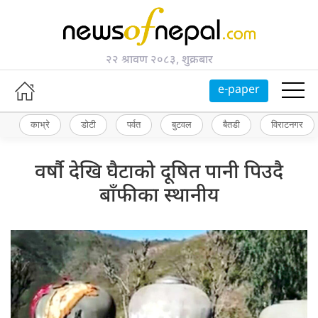
२२ श्रावण २०८३, शुक्रबार
e-paper
काभ्रे
डोटी
पर्वत
बुटवल
बैतडी
विराटनगर
वर्षौ देखि घैटाको दूषित पानी पिउदै
बाँफीका स्थानीय