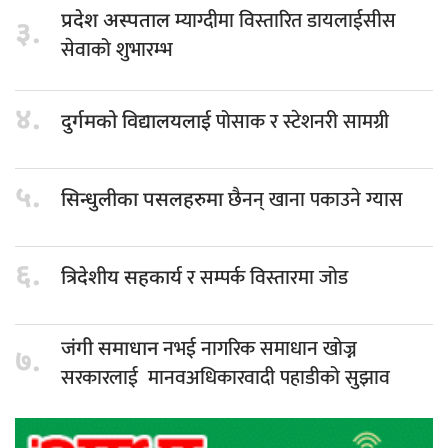
म्याग्दीमा विस्तारित डायलाईसीस
प्रदेश अस्पताल
३.
सेवाको शुभारम्भ
४.
पोसाक र स्टेशनरी सामग्री
दुर्गमको विद्यालयलाई
५.
छैनन् खाना पकाउने ग्यास
सिन्धुलीका पसलहरुमा
६.
र सम्पर्क विस्तारमा जोड
त्रिदेशीय सहकार्य
नभई नागरिक समाधान खोज्न
जंगी समाधान
७.
सरकारलाई मानवअधिकारवादी पहाडीको सुझाव