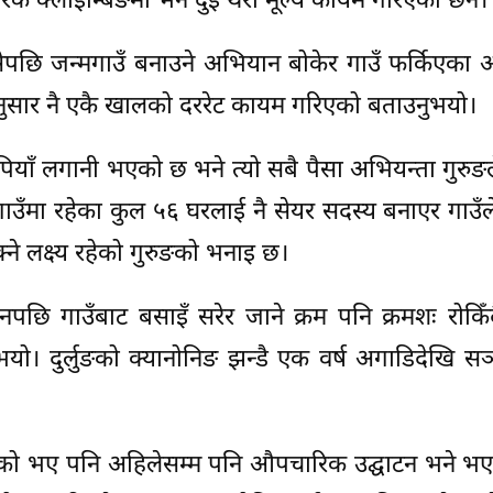
ङ, रक क्लाईम्बिङमा भने दुई थरी मूल्य कायम गरिएको छैन।
ेपछि जन्मगाउँ बनाउने अभियान बोकेर गाउँ फर्किएका 
नुसार नै एकै खालको दररेट कायम गरिएको बताउनुभयो।
ियाँ लगानी भएको छ भने त्यो सबै पैसा अभियन्ता गुरुङले
ाउँमा रहेका कुल ५६ घरलाई नै सेयर सदस्य बनाएर गाउँ
े लक्ष्य रहेको गुरुङको भनाइ छ।
पछि गाउँबाट बसाइँ सरेर जाने क्रम पनि क्रमशः रोकि
उनुभयो। दुर्लुङको क्यानोनिङ झन्डै एक वर्ष अगाडिदेखि स
 भएको भए पनि अहिलेसम्म पनि औपचारिक उद्घाटन भने भ