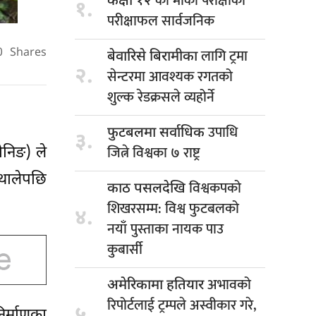
को मौका परीक्षाको
कक्षा १२
१.
परीक्षाफल सार्वजनिक
लागि ट्रमा
0
Shares
बेवारिसे बिरामीका
२.
सेन्टरमा आवश्यक रगतको
शुल्क रेडक्रसले व्यहोर्ने
उपाधि
फुटबलमा सर्वाधिक
३.
जित्ने विश्वका ७ राष्ट्र
ोनिङ) ले
 थालेपछि
विश्वकपको
काठ पसलदेखि
शिखरसम्म: विश्व फुटबलको
४.
नयाँ पुस्ताका नायक पाउ
कुबार्सी
अभावको
अमेरिकामा हतियार
रिपोर्टलाई ट्रम्पले अस्वीकार गरे,
५.
र्माणका