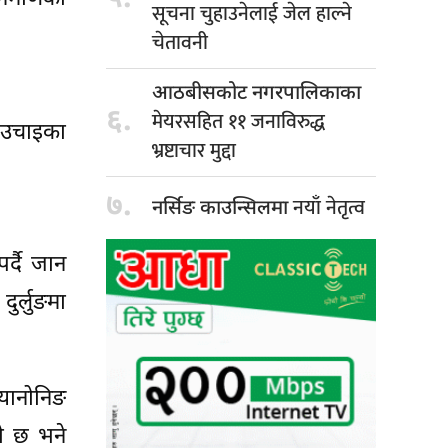
सूचना चुहाउनेलाई जेल हाल्ने
चेतावनी
आठबीसकोट नगरपालिकाका
६.
मेयरसहित ११ जनाविरुद्ध
क उचाइका
भ्रष्टाचार मुद्दा
७.
नयाँ नेतृत्व
नर्सिङ काउन्सिलमा
्दै जान
ुर्लुङमा
यानोनिङ
को छ भने