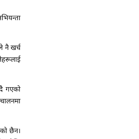
अभियन्ता
 नै खर्च
लेहरूलाई
ँदै गएको
ञ्चालनमा
एको छैन।