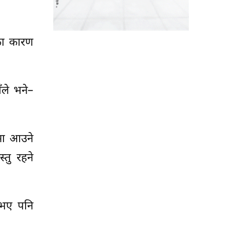
ेका कारण
ँले भने–
पमा आउने
तु रहने
 भए पनि