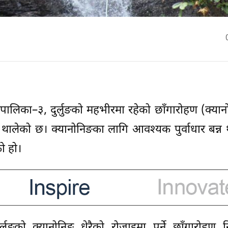
गरपालिका–३, दुर्लुङको महभीरमा रहेको छाँगारोहण (क्यान
न थालेको छ। क्यानोनिङका लागि आवश्यक पुर्वाधार बन्न
ो हो।
ुङको क्यानोनिङ धेरैको रोजाइमा पर्ने छाँगारोहण नि