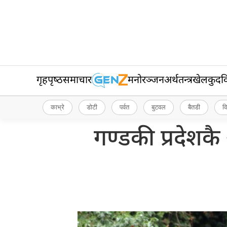
गृहपृष्‍ठ
समाचार
मनोरञ्जन
अर्थतन्त्र
खेलकुद
व
काभ्रे
डोटी
पर्वत
बुटवल
बैतडी
व
गण्डकी प्रदेशक