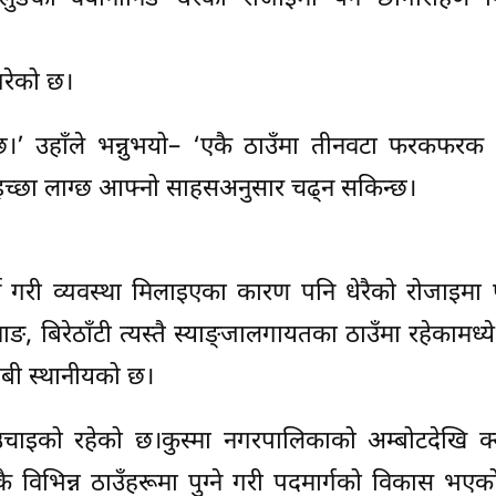
 गरेको छ।
को छ।’ उहाँले भन्नुभयो– ‘एकै ठाउँमा तीनवटा फरकफर
ा इच्छा लाग्छ आफ्नो साहसअनुसार चढ्न सकिन्छ।
गरी व्यवस्था मिलाइएका कारण पनि धेरैको रोजाइमा पर
, बिरेठाँटी त्यस्तै स्याङ्जालगायतका ठाउँमा रहेकामध्ये द
ाबी स्थानीयको छ।
ाइको रहेको छ।कुस्मा नगरपालिकाको अम्बोटदेखि क्
वतकै विभिन्न ठाउँहरूमा पुग्ने गरी पदमार्गको विकास भए