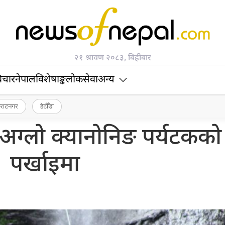
२१ श्रावण २०८३, बिहीबार
िचार
नेपाल
विशेषाङ्क
लोकसेवा
अन्य
िराटनगर
हेटौँडा
ै अग्लो क्यानोनिङ पर्यटकको
पर्खाइमा