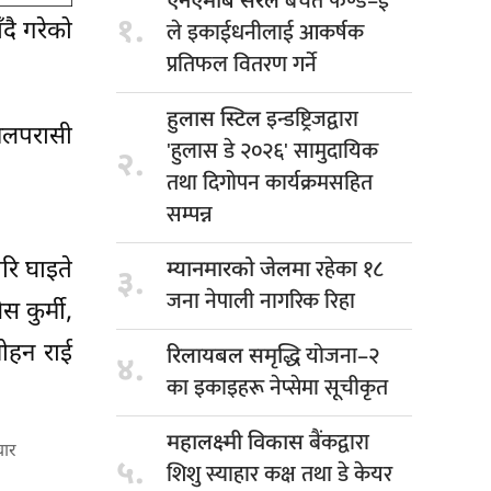
बचत फण्ड–ई
एनएमबि सरल
१.
ले इकाईधनीलाई आकर्षक
दै गरेको
प्रतिफल वितरण गर्ने
इन्डष्ट्रिजद्वारा
हुलास स्टिल
नवलपरासी
'हुलास डे २०२६' सामुदायिक
२.
तथा दिगोपन कार्यक्रमसहित
सम्पन्न
रहेका १८
रि घाइते
म्यानमारको जेलमा
३.
जना नेपाली नागरिक रिहा
 कुर्मी,
योजना–२
मोहन राई
रिलायबल समृद्धि
४.
का इकाइहरू नेप्सेमा सूचीकृत
बैंकद्वारा
महालक्ष्मी विकास
चार
५.
शिशु स्याहार कक्ष तथा डे केयर