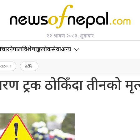
२२ श्रावण २०८३, शुक्रबार
िचार
नेपाल
विशेषाङ्क
लोकसेवा
अन्य
िराटनगर
हेटौँडा
ारण ट्रक ठोकिँदा तीनको मृत्