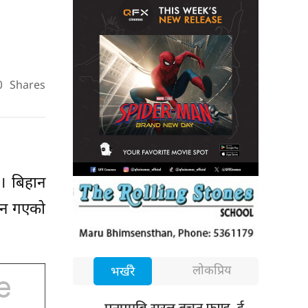
0
Shares
। बिहान
ान गएको
लोकप्रिय
भर्खरै