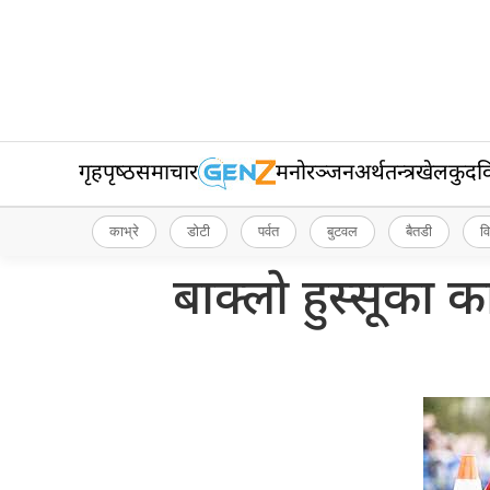
गृहपृष्‍ठ
समाचार
मनोरञ्जन
अर्थतन्त्र
खेलकुद
व
काभ्रे
डोटी
पर्वत
बुटवल
बैतडी
व
बाक्लो हुस्सूका क