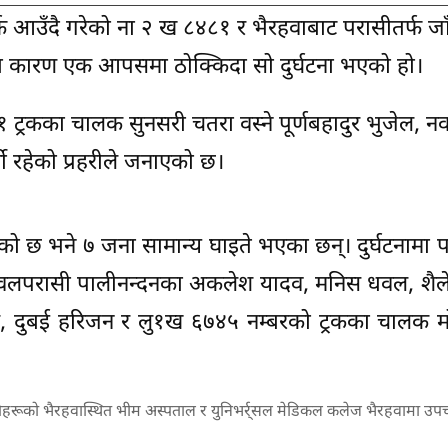
फ आउँदै गरेको ना २ ख ८४८१ र भैरहवाबाट परासीतर्फ जाँ
ूका कारण एक आपसमा ठोक्किदा सो दुर्घटना भएको हो।
८४८१ ट्रकका चालक सुनसरी चतरा वस्ने पूर्णबहादुर भुजेल, 
मी रहेको प्रहरीले जनाएको छ।
ेको छ भने ७ जना सामान्य घाइते भएका छन्। दुर्घटनामा प
रुङ, नवलपरासी पालीनन्दनका अकलेश यादव, मनिस धवल, शैलेस
धवल, दुबई हरिजन र लु१ख ६७४५ नम्बरको ट्रकका चालक 
ेहरूको भैरहवास्थित भीम अस्पताल र युनिभर्र्सल मेडिकल कलेज भैरहवामा उप