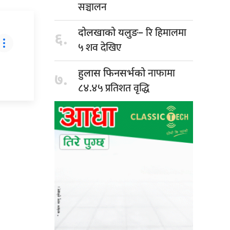
सञ्चालन
रि हिमालमा
दोलखाको यलुङ–
६.
५ शव देखिए
नाफामा
हुलास फिनसर्भको
७.
८४.४५ प्रतिशत वृद्धि