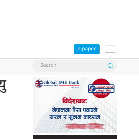
e-paper
यु