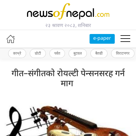
२३ श्रावण २०८३, शनिबार
e-paper
काभ्रे
डोटी
पर्वत
बुटवल
बैतडी
विराटनगर
गीत–संगीतको रोयल्टी पेन्सनसरह गर्न
माग