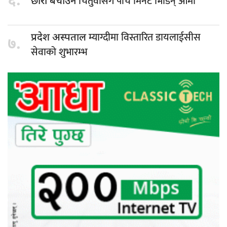
६.
चितुवासँग पाँच मिनेट भिडिन् आमा
छोरी बचाउन
म्याग्दीमा विस्तारित डायलाईसीस
प्रदेश अस्पताल
७.
सेवाको शुभारम्भ