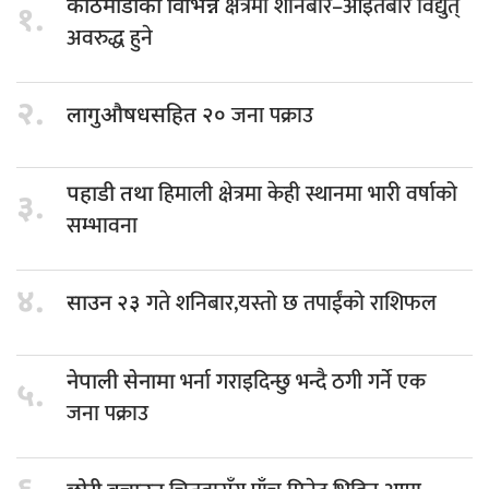
क्षेत्रमा शनिबार–आइतबार विद्युत्
काठमाडौंका विभिन्न
१.
अवरुद्ध हुने
२.
जना पक्राउ
लागुऔषधसहित २०
हिमाली क्षेत्रमा केही स्थानमा भारी वर्षाको
पहाडी तथा
३.
सम्भावना
४.
गते शनिबार,यस्तो छ तपाईंको राशिफल
साउन २३
भर्ना गराइदिन्छु भन्दै ठगी गर्ने एक
नेपाली सेनामा
५.
जना पक्राउ