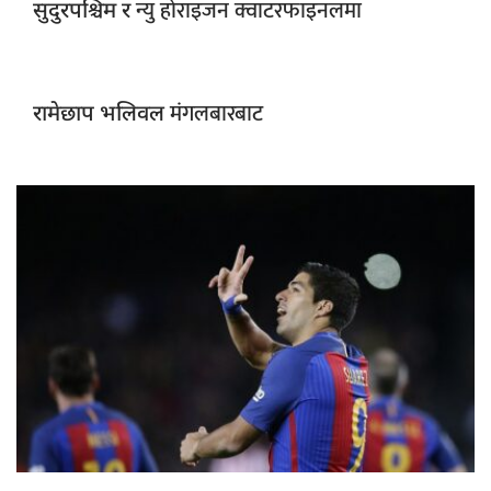
न्यु होराइजन क्वाटरफाइनलमा
सुदुरपश्चिम र
मंगलबारबाट
रामेछाप भलिवल