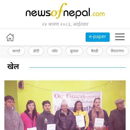
२४ श्रावण २०८३, आईतवार
e-paper
काभ्रे
डोटी
पर्वत
बुटवल
बैतडी
विराटनगर
खेल