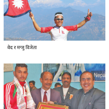
मन्जु विजेता
वेद र