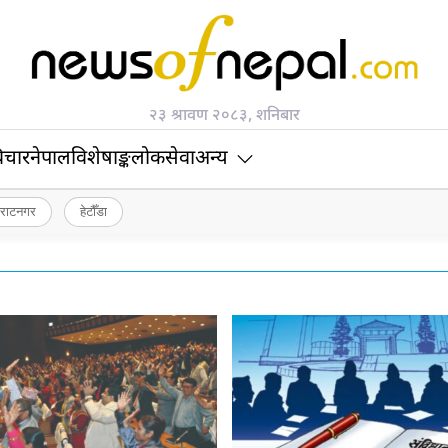
२३ श्रावण २०८३, शनिबार
िचार
नेपाल
विशेषाङ्क
लोकसेवा
अन्य
िराटनगर
हेटौँडा