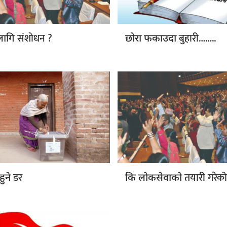
संशोधन ?
बुहारी……..
लागि
छोरा फकाउदा
डर
तयारी गरेको
हुने
कि लोकसेवाको