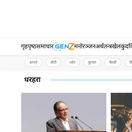
गृहपृष्‍ठ
समाचार
मनोरञ्जन
अर्थतन्त्र
खेलकुद
व
काभ्रे
डोटी
पर्वत
बुटवल
बैतडी
व
धरहरा