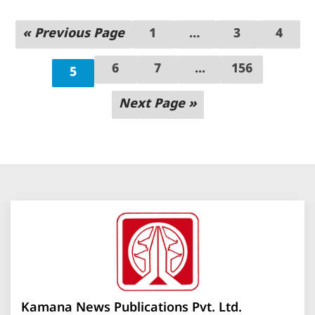
« Previous Page
1
…
3
4
6
7
...
156
5
Next Page »
Kamana News Publications Pvt. Ltd.