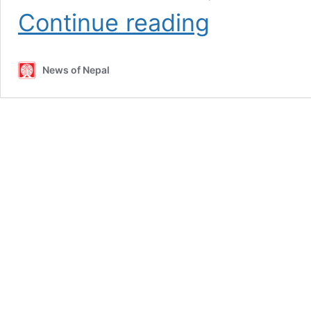
जाजरकोटका
Continue reading
भूकम्प
पीडित
र
News of Nepal
हिकमत
बादी
आश्रमलाई
आर्थिक
सहयोग